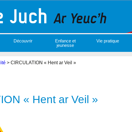
Découvrir
Enfance et
Vie pratique
jeunesse
ité
>
CIRCULATION « Hent ar Veil »
ON « Hent ar Veil »