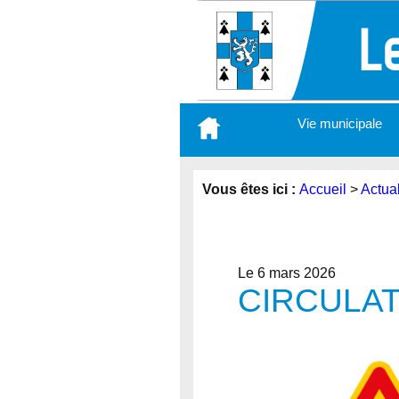
Aller
Vie municipale
au
contenu
principal
Vous êtes ici :
Accueil
>
Actual
Le 6 mars 2026
CIRCULATI