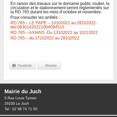
En raison des travaux sur le domaine public routier, la
circulation et le stationnement seront règlementés sur
la RD 765 durant les mois d’octobre et novembre.
Pour consulter les arrêtés :
RD 765 – LE PAPE – 10102022 au 28102022-
doc08301420221004094510
RD 765 – AXIANS -Du 13102022 au 10112022
RD 765 – du 17102022 au 28102022
Facebook
Bluesky
Mairie du Juch
5 Rue Louis Tymen
29100 Le Juch
Tel : 02 98 74 71 50