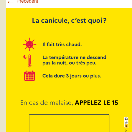
←
Précédent