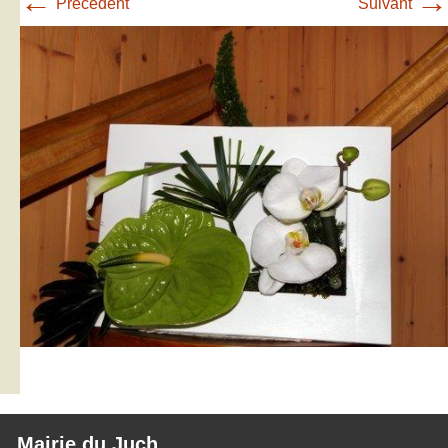
←
→
Précédent
Suivant
Mairie du Juch