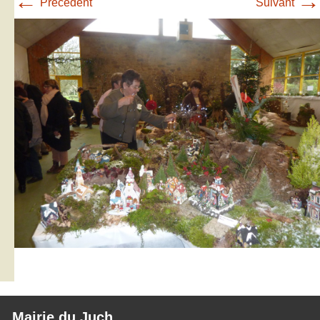
←
→
Précédent
Suivant
Mairie du Juch