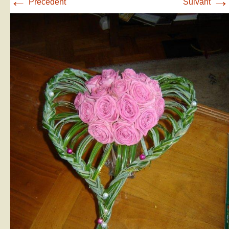
←
→
Précédent
Suivant