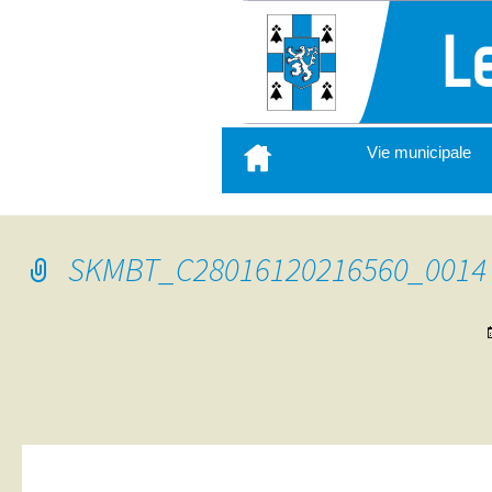
Aller
Vie municipale
au
contenu
principal
SKMBT_C28016120216560_0014