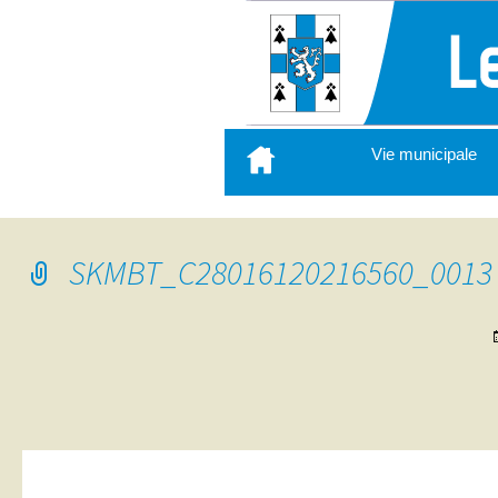
Aller
Vie municipale
au
contenu
principal
SKMBT_C28016120216560_0013