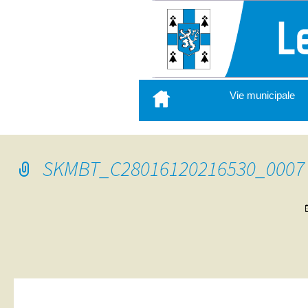
Aller
Vie municipale
au
contenu
principal
SKMBT_C28016120216530_0007