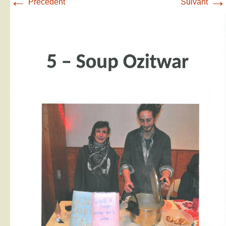
←
→
Précédent
Suivant