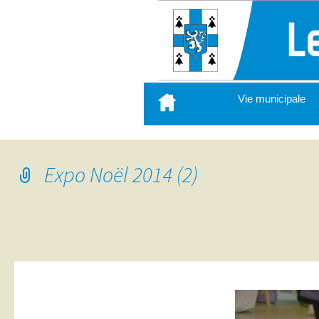
Aller
Vie municipale
au
contenu
principal
Expo Noël 2014 (2)