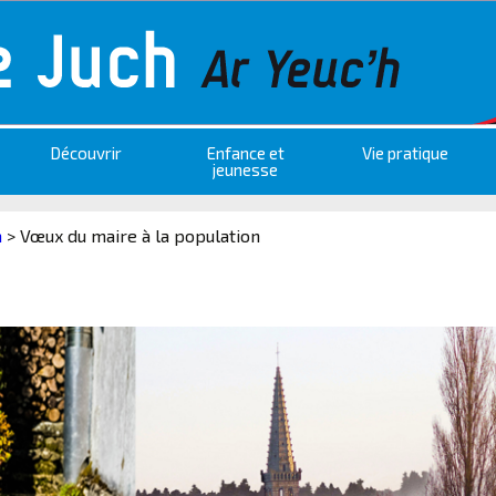
Découvrir
Enfance et
Vie pratique
jeunesse
a
>
Vœux du maire à la population