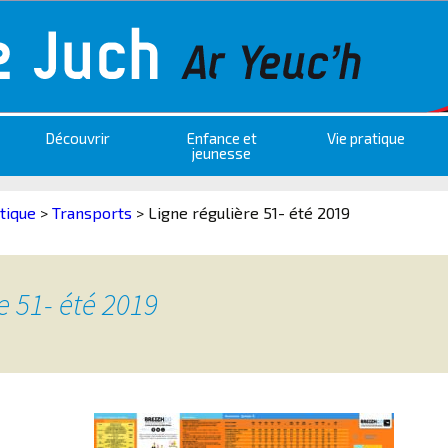
Découvrir
Enfance et
Vie pratique
jeunesse
tique
>
Transports
>
Ligne régulière 51- été 2019
e 51- été 2019