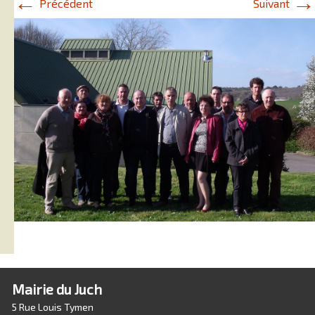
←
→
Précédent
Suivant
Mairie du Juch
5 Rue Louis Tymen