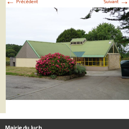
←
→
Précédent
Suivant
Mairie du Juch