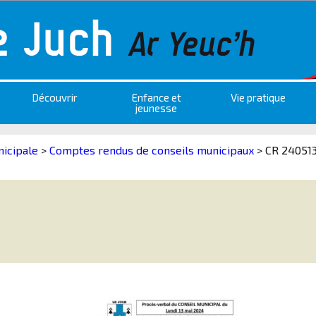
Découvrir
Enfance et
Vie pratique
jeunesse
nicipale
>
Comptes rendus de conseils municipaux
>
CR 24051