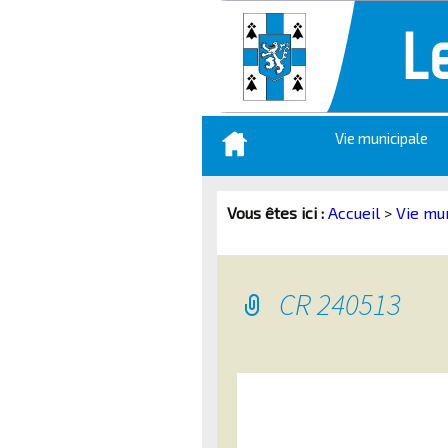
Aller
Vie municipale
au
contenu
principal
Vous êtes ici :
Accueil
>
Vie mu
CR 240513