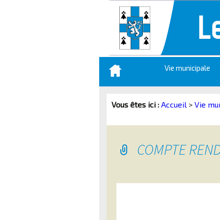
Aller
Vie municipale
au
contenu
principal
Vous êtes ici :
Accueil
>
Vie mu
COMPTE RENDU