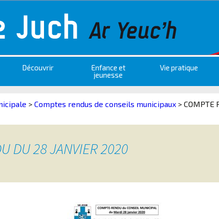
Découvrir
Enfance et
Vie pratique
jeunesse
nicipale
>
Comptes rendus de conseils municipaux
>
COMPTE R
 DU 28 JANVIER 2020