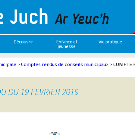
Découvrir
Enfance et
Vie pratique
jeunesse
nicipale
>
Comptes rendus de conseils municipaux
>
COMPTE R
 DU 19 FEVRIER 2019