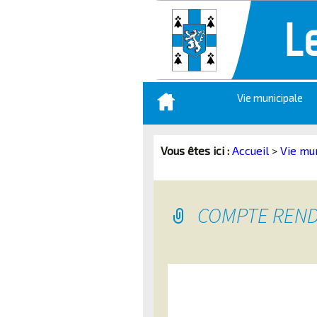
Aller
Vie municipale
au
contenu
principal
Vous êtes ici :
Accueil
>
Vie mu
COMPTE RENDU