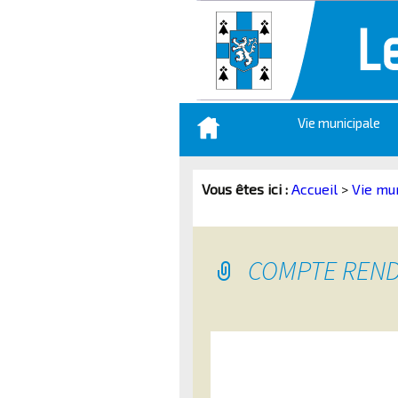
Aller
Vie municipale
au
contenu
principal
Vous êtes ici :
Accueil
>
Vie mu
COMPTE RENDU