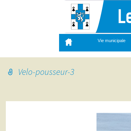
Aller
Vie municipale
au
contenu
principal
Velo-pousseur-3