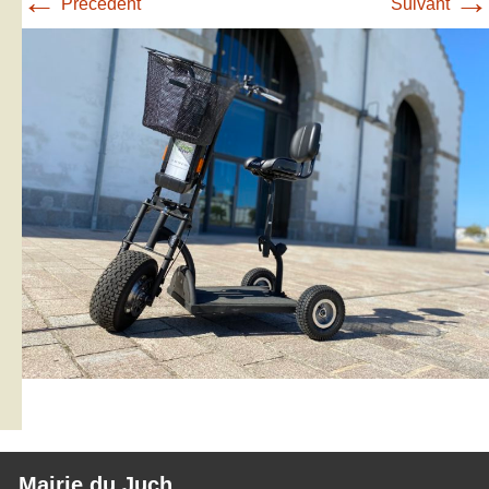
←
→
Précédent
Suivant
Mairie du Juch