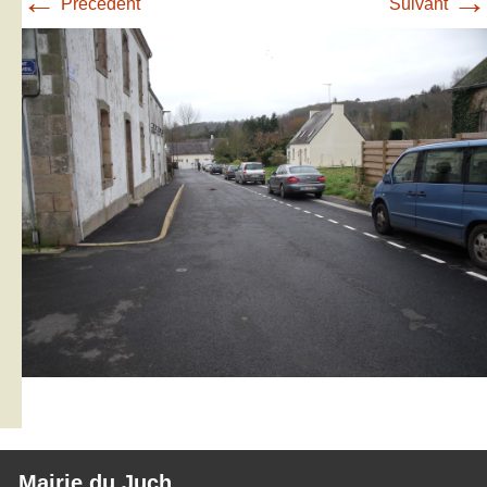
←
→
Précédent
Suivant
Mairie du Juch