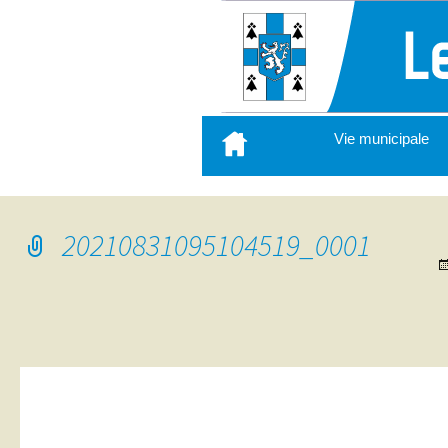
Aller
Vie municipale
au
contenu
principal
20210831095104519_0001