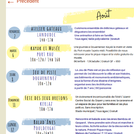
←
Précédent