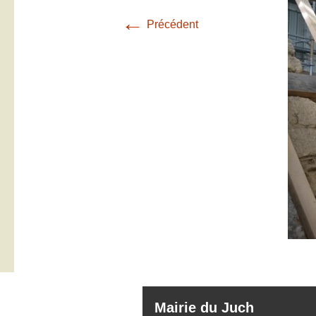
←
Précédent
Mairie du Juch