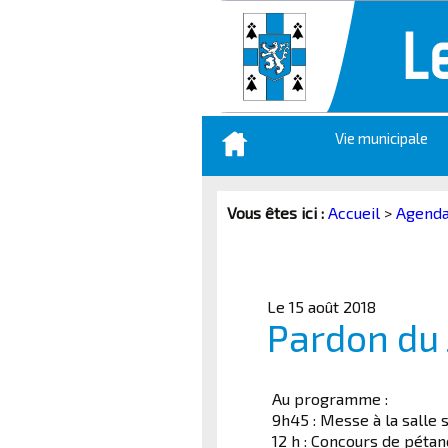
Aller
Vie municipale
au
contenu
principal
Vous êtes ici :
Accueil
>
Agend
Le 15 août 2018
Pardon du 
Au programme :
9h45 : Messe à la salle 
12 h : Concours de péta