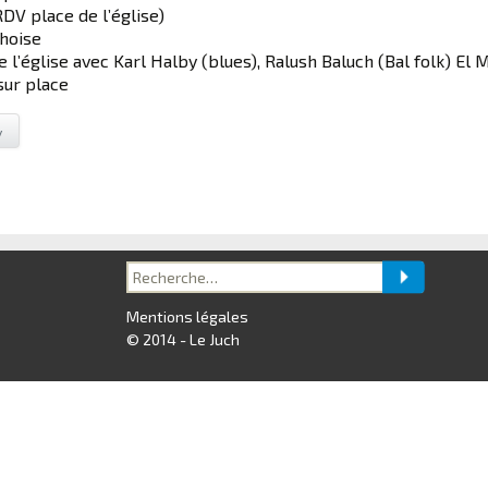
RDV place de l’église)
hoise
 l’église avec Karl Halby (blues), Ralush Baluch (Bal folk) El 
sur place
y
Recherche
pour :
Mentions légales
© 2014 - Le Juch