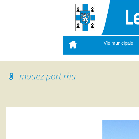
Aller
Vie municipale
au
contenu
principal
mouez port rhu