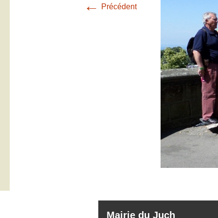
←
Précédent
Mairie du Juch