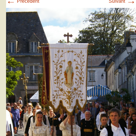
←
→
Précédent
Suivant