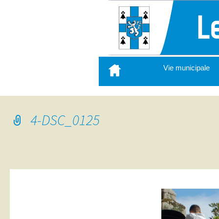
Aller
Vie municipale
au
contenu
principal
4-DSC_0125