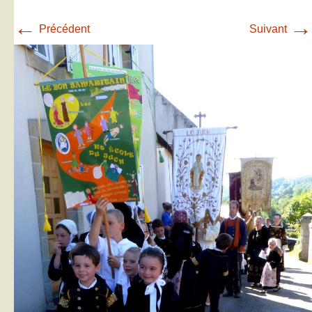
←
→
Précédent
Suivant