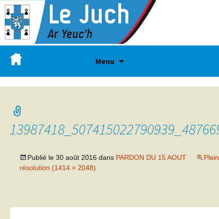
Menu
13987418_507415022790939_48766
Publié le
30 août 2016
dans
PARDON DU 15 AOUT
Plei
résolution (1414 × 2048)