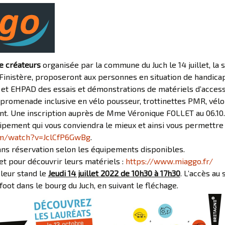
e créateurs
organisée par la commune du Juch le 14 juillet, la 
Finistère, proposeront
aux personnes en situation de handicap,
l et EHPAD
des essais et démonstrations de matériels d’accessi
promenade inclusive en vélo pousseur, trottinettes PMR,
vélo
ant. Une
inscription auprès de Mme Véronique FOLLET au 06.10.
ipement qui vous conviendra le mieux et ainsi vous permettre 
om/watch?v=JclCfP6GwBg
.
sans réservation selon les équipements disponibles.
net pour découvrir leurs matériels :
https://www.miaggo.fr/
 leur stand le
Jeudi 14 juillet 2022 de 10h30 à 17h30
. L’accès au 
foot dans le bourg du Juch, en suivant le fléchage.