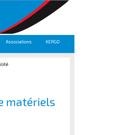
Associations
KERGO
lité
e matériels