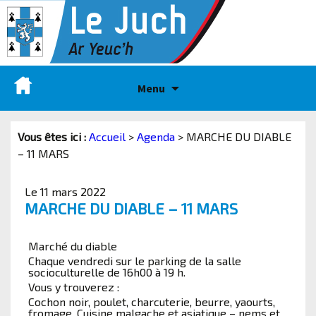
Menu
Vous êtes ici :
Accueil
>
Agenda
>
MARCHE DU DIABLE
– 11 MARS
Le 11 mars 2022
MARCHE DU DIABLE – 11 MARS
Marché du diable
Chaque vendredi sur le parking de la salle
socioculturelle de 16h00 à 19 h.
Vous y trouverez :
Cochon noir, poulet, charcuterie, beurre, yaourts,
fromage, Cuisine malgache et asiatique – nems et