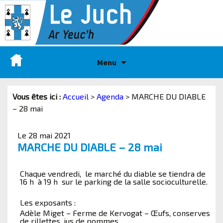
Menu
Vous êtes ici :
Accueil
>
Agenda
>
MARCHE DU DIABLE
– 28 mai
Le 28 mai 2021
MARCHE DU DIABLE – 28 mai
Chaque vendredi, le marché du diable se tiendra de
16 h à 19 h sur le parking de la salle socioculturelle.
Les exposants :
Adèle Miget – Ferme de Kervogat – Œufs, conserves
de rillettes, jus de pommes