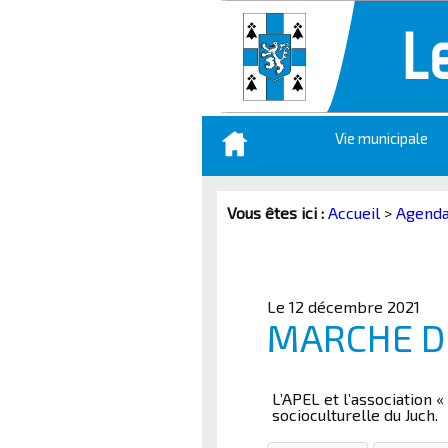
Aller
Vie municipale
au
contenu
principal
Vous êtes ici :
Accueil
>
Agend
Le 12 décembre 2021
MARCHE D
L’APEL et l’association
socioculturelle du Juch.