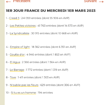
←
→
Précédent
Suivant