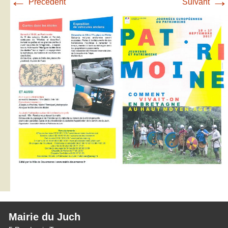
←
→
Précédent
Suivant
Mairie du Juch