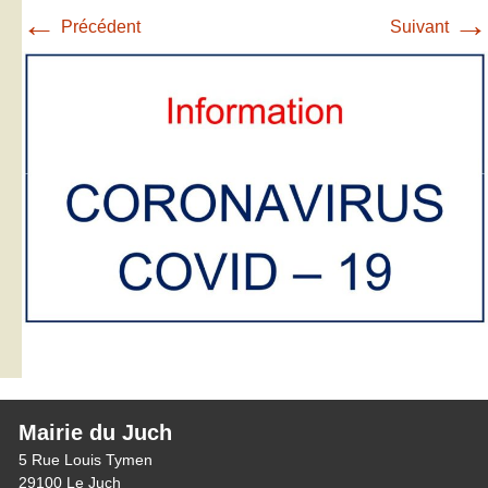
←
→
Précédent
Suivant
Mairie du Juch
5 Rue Louis Tymen
29100 Le Juch