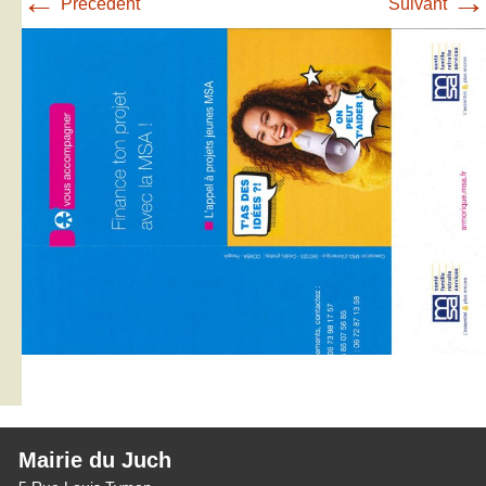
←
→
Précédent
Suivant
Mairie du Juch