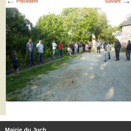
←
→
Précédent
Suivant
Mairie du Juch