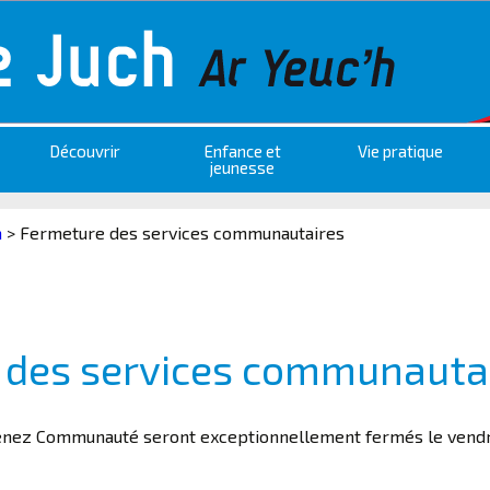
Découvrir
Enfance et
Vie pratique
jeunesse
a
>
Fermeture des services communautaires
 des services communauta
enez Communauté seront exceptionnellement fermés le vendr