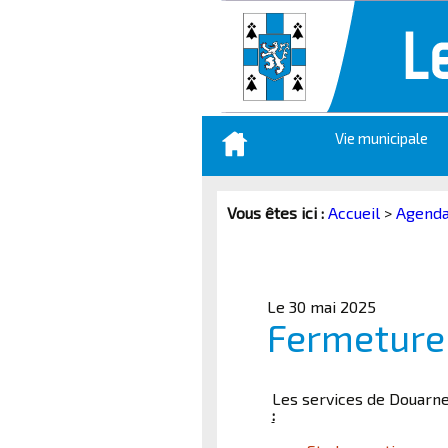
Aller
Vie municipale
au
contenu
principal
Vous êtes ici :
Accueil
>
Agend
Le 30 mai 2025
Fermeture
Les services de Douarn
: