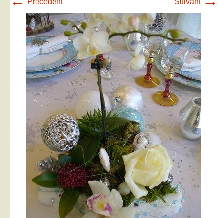
←
→
Précédent
Suivant