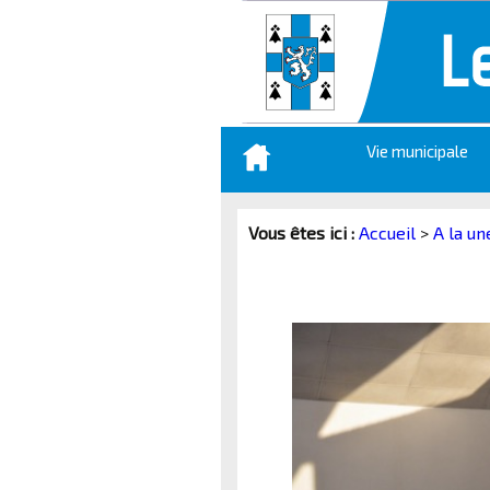
Aller
Vie municipale
au
contenu
principal
Vous êtes ici :
Accueil
>
A la un