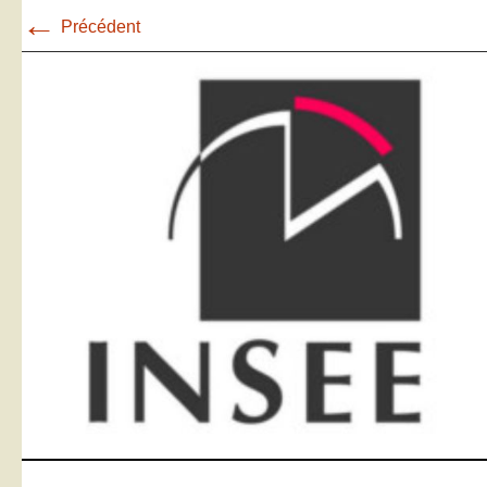
←
Précédent