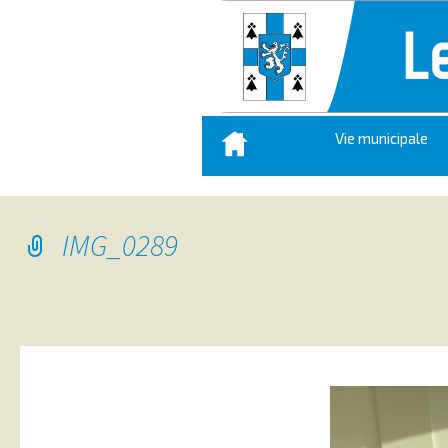
Aller
Vie municipale
au
contenu
principal
IMG_0289