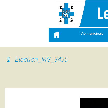
Aller
Vie municipale
au
contenu
principal
Election_MG_3455