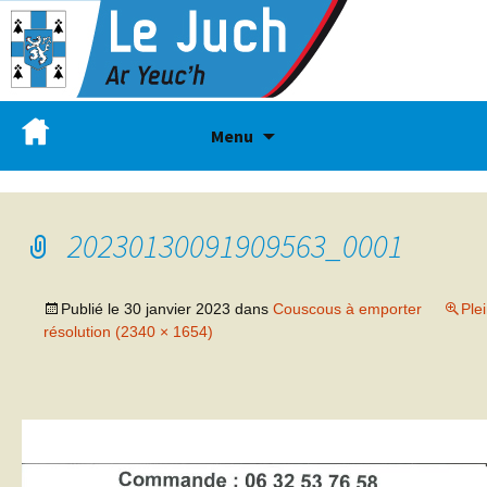
Menu
20230130091909563_0001
Publié le
30 janvier 2023
dans
Couscous à emporter
Ple
résolution (2340 × 1654)