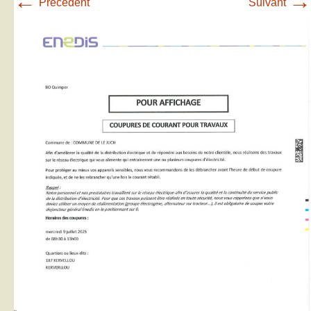
←
→
Précédent
Suivant