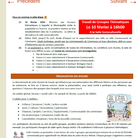
←
→
Précédent
Suivant