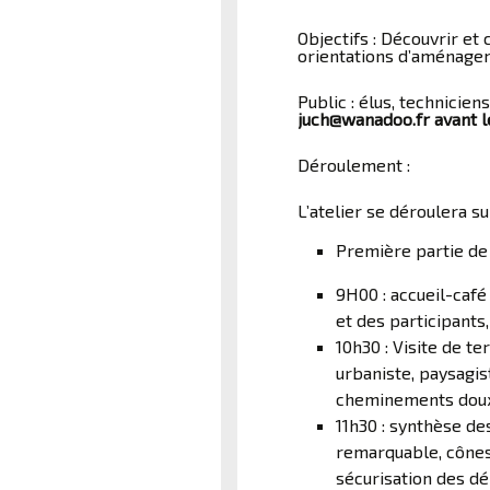
Objectifs : Découvrir e
orientations d’aménage
Public : élus, technicien
juch@wanadoo.fr avant l
Déroulement :
L’atelier se déroulera su
Première partie de 
9H00 : accueil-café
et des participants
10h30 : Visite de t
urbaniste, paysagis
cheminements doux,
11h30 : synthèse des
remarquable, cônes 
sécurisation des d