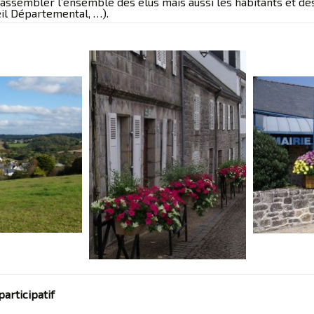
à rassembler l’ensemble des élus mais aussi les habitants et 
eil Départemental, …).
participatif