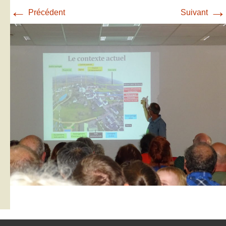
←
→
Précédent
Suivant